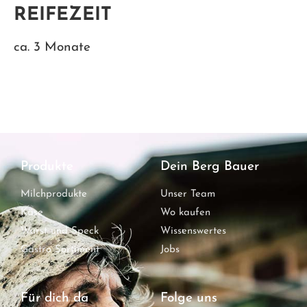
REIFEZEIT
ca. 3 Monate
Produkte
Dein Berg Bauer
Milchprodukte
Unser Team
Käse
Wo kaufen
Wurst und Speck
Wissenswertes
Gastro Sortiment
Jobs
Für dich da
Folge uns