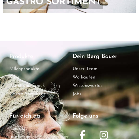
GASTRO SORTIMENT
Produkte
Dein Berg Bauer
Milchprodukte
Unser Team
Käse
Wo kaufen
Wurst und Speck
Wissenswertes
Gastro Sortiment
Jobs
Für dich da
Folge uns
Kontakt
Impressum