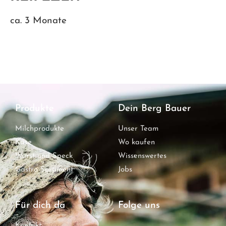
ca. 3 Monate
Produkte
Dein Berg Bauer
Milchprodukte
Unser Team
Käse
Wo kaufen
Wurst und Speck
Wissenswertes
Gastro Sortiment
Jobs
Für dich da
Folge uns
Kontakt