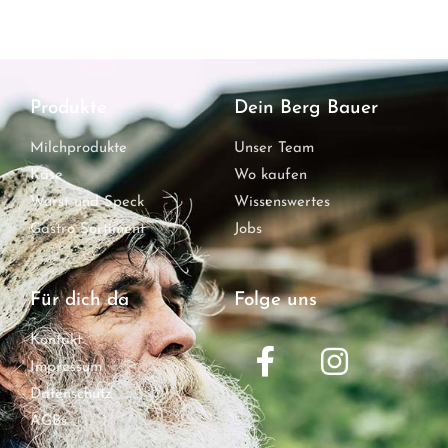
Produkte
Dein Berg Bauer
Milchprodukte
Unser Team
Käse
Wo kaufen
Wurst und Speck
Wissenswertes
Gastro Sortiment
Jobs
Für dich da
Folge uns
Kontakt
Impressum
Datenschutz
AGBs