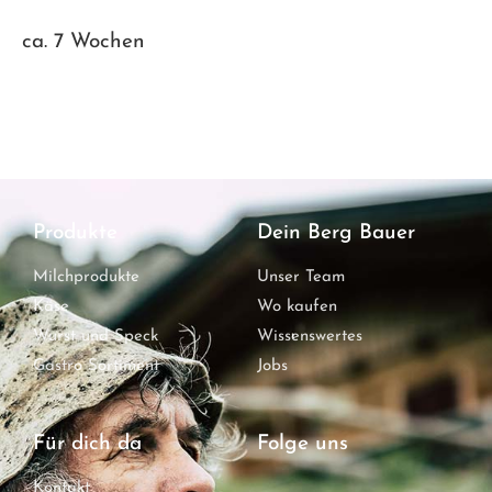
ca. 7 Wochen
Produkte
Dein Berg Bauer
Milchprodukte
Unser Team
Käse
Wo kaufen
Wurst und Speck
Wissenswertes
Gastro Sortiment
Jobs
Für dich da
Folge uns
Kontakt