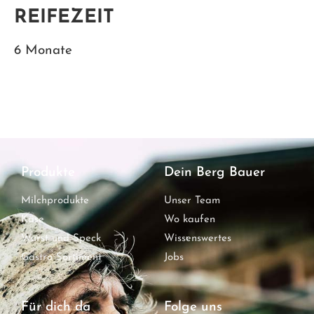
REIFEZEIT
6 Monate
Produkte
Dein Berg Bauer
Milchprodukte
Unser Team
Käse
Wo kaufen
Wurst und Speck
Wissenswertes
Gastro Sortiment
Jobs
Für dich da
Folge uns