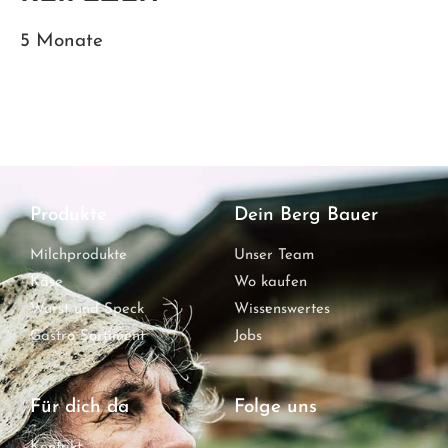
5 Monate
Produkte
Dein Berg Bauer
Milchprodukte
Unser Team
Käse
Wo kaufen
Wurst und Speck
Wissenswertes
Gastro Sortiment
Jobs
Für dich da
Folge uns
Kontakt