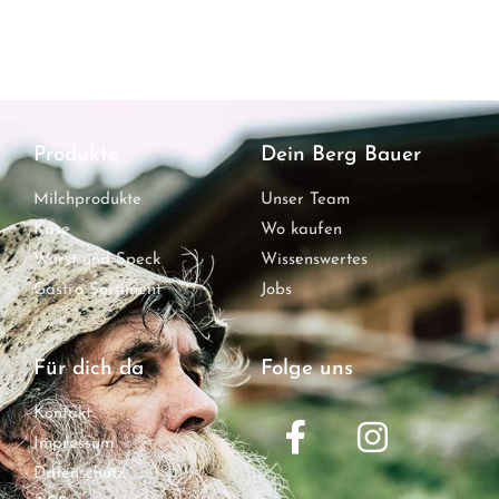
Produkte
Dein Berg Bauer
Milchprodukte
Unser Team
Käse
Wo kaufen
Wurst und Speck
Wissenswertes
Gastro Sortiment
Jobs
Für dich da
Folge uns
Kontakt
Impressum
Datenschutz