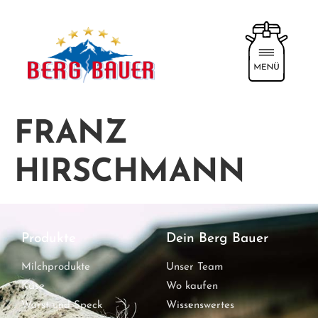
FRANZ
HIRSCHMANN
Produkte
Dein Berg Bauer
Milchprodukte
Unser Team
Käse
Wo kaufen
Wurst und Speck
Wissenswertes