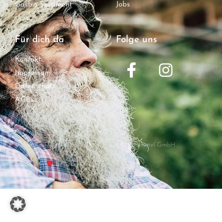
Gastro Sortiment
Jobs
Für dich da
Folge uns
Kontakt
Impressum
Datenschutz
AGBs
© Alle Rechte vorbehalten Berg Bauer Lebensmittel GmbH
Made with
by ueberall.